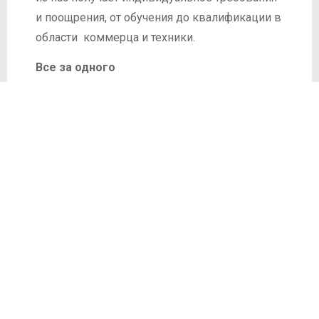
и поощрения, от обучения до квалификации в
области коммерца и техники.
Все за одного
Наши клиенты всегда в центре нашего
внимания. Небольшая величина предприятия
с прим. 40 сотрудниками дает нам короткие
расстояния и невысокую иерархию – для
быстрой обработки заказов и для учитивания
индивидуальных требовании клиентов.
Мы думаем о будующем
Основной прицип нашего способа пролагания
кабелей – это экологика и берегающий почву
способ работы.
На наших строек как и в машиностроении мы